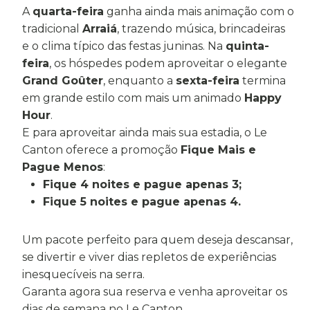
A
quarta-feira
ganha ainda mais animação com o
tradicional
Arraiá
, trazendo música, brincadeiras
e o clima típico das festas juninas. Na
quinta-
feira
, os hóspedes podem aproveitar o elegante
Grand Goûter
, enquanto a
sexta-feira
termina
em grande estilo com mais um animado
Happy
Hour
.
E para aproveitar ainda mais sua estadia, o Le
Canton oferece a promoção
Fique Mais e
Pague Menos
:
Fique 4 noites e pague apenas 3;
Fique 5 noites e pague apenas 4.
Um pacote perfeito para quem deseja descansar,
se divertir e viver dias repletos de experiências
inesquecíveis na serra.
Garanta agora sua reserva e venha aproveitar os
dias de semana no Le Canton.