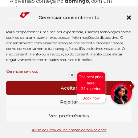
A diversão começa no
domingo
, com um
animado
Happy Hour
e o
Momento Camp
,
reunindo hóspedes em uma experiência de
Gerenciar consentimento
integração. Na
segunda-feira
, as crianças vivem
momentos especiais no divertido
Lanche com
Para proporcionar uma melhor experiência, usamos tecnologias como
cookies para armazenar e/ou acessar informações do dispositivo. O
Heróis
. Já na
terça-feira
, é a vez do encantador
consentimento com essas tecnologias nos permite processar dados
Chá das Princesas
, cheio de magia e fantasia.
como comportamento da navegação ou IDs exclusivos neste site. O
não consentimento ou a revogação do consentimento pode afetar
A
quarta-feira
ganha ainda mais animação com o
negativamente determinados recursos e funções.
tradicional
Arraiá
, trazendo música, brincadeiras
e o clima típico das festas juninas. Na
quinta-
Gerenciar serviços
×
The best price
feira
, os hóspedes podem aproveitar o elegante
here!
Grand Goûter
, enquanto a
sexta-feira
termina
1
Aceitar
24h service
em grande estilo com mais um animado
Happy
Book now
Hour
.
Rejeitar
E para aproveitar ainda mais sua estadia, o Le
Ver preferências
Canton oferece a promoção
Fique Mais e
Pague Menos
:
Aviso de Cookies
Declaração de privacidade
Fique 4 noites e pague apenas 3;