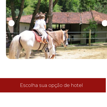
0
1
2
3
4
5
6
7
8
9
0
1
2
3
Escolha sua opção de hotel