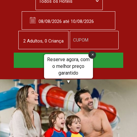
2
Adulto
s
,
0
Criança
JUL
27
Reserve agora, com
Reservar Agora
o melhor preço
garantido
▼