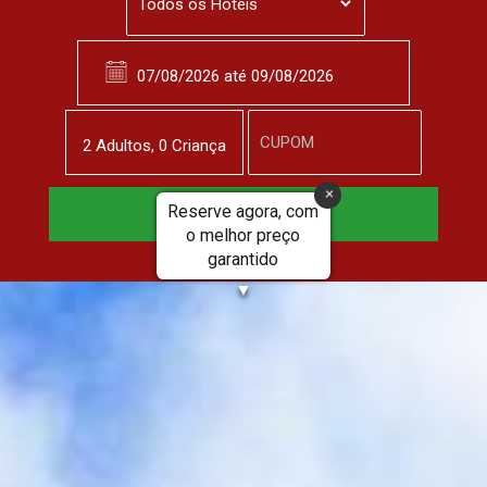
2
Adulto
s
,
0
Criança
Reserve agora, com
Reservar Agora
o melhor preço
garantido
▼