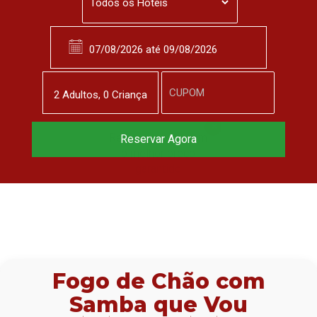
2
Adulto
s
,
0
Criança
Reserve agora, com
Reservar Agora
o melhor preço
garantido
▼
Fogo de Chão com
Samba que Vou