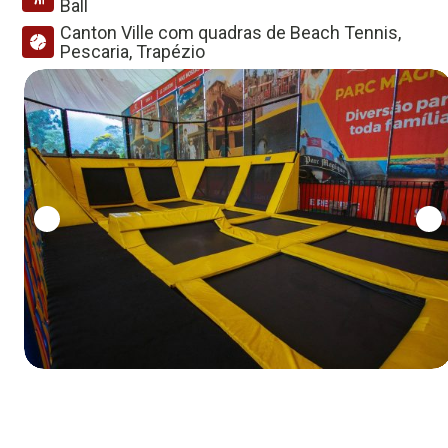
Ball
Canton Ville com quadras de Beach Tennis,
Pescaria, Trapézio
0
1
2
3
4
5
6
7
8
9
0
1
2
3