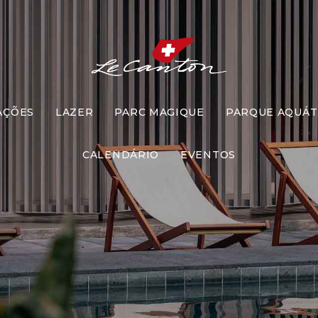
Pré Check-i
AÇÕES
LAZER
PARC MAGIQUE
PARQUE AQUÁT
CALENDÁRIO
EVENTOS