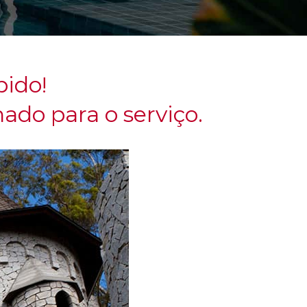
pido!
nado para o serviço.