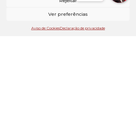
Rejeitar
Na
sua terceira estadia
(dentro de 12 meses
da primeira)
Ver preferências
QUEROVOLTAR3X
Aviso de Cookies
Declaração de privacidade
20% DE DESCONTO
Na
sua quarta estadia
(dentro de 12 meses
da primeira)
QUEROVOLTAR4X