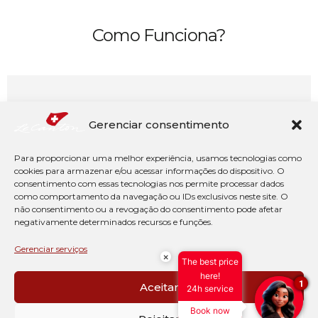
Como Funciona?
10% DE DESCONTO
Gerenciar consentimento
Na
sua segunda estadia
(dentro de 12
meses da primeira)
Para proporcionar uma melhor experiência, usamos tecnologias como
cookies para armazenar e/ou acessar informações do dispositivo. O
consentimento com essas tecnologias nos permite processar dados
como comportamento da navegação ou IDs exclusivos neste site. O
QUEROVOLTAR2X
não consentimento ou a revogação do consentimento pode afetar
negativamente determinados recursos e funções.
Gerenciar serviços
×
The best price
here!
1
Aceitar
24h service
15% DE DESCONTO
Book now