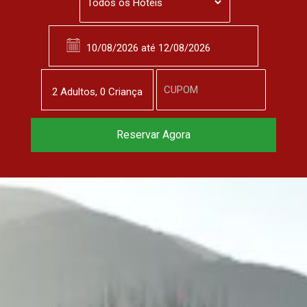
2
Adulto
s
,
0
Criança
Reserve agora, com
Reservar Agora
o melhor preço
garantido
▼