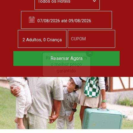
2
Adulto
s
,
0
Criança
JUL
31
Reserve agora, com
Reservar Agora
o melhor preço
garantido
▼