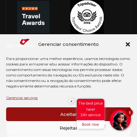
Gerenciar consentimento
Para proporcionar uma melhor experiência, usamos tecnologias como
cookies para armazenar e/ou acessar informações do dispositivo. O
consentimento com essas tecnologias nos permite processar dados
como comportamento da navegação ou IDs exclusivos neste site. O
não consentimento ou a revogação do consentimento pode afetar
negativamente determinados recursos e funções.
© Copyright 2026 Le Canton. Todos os direitos
reservados
Gerenciar serviços
×
The best price
PRÉ CHECK-IN
here!
1
Aceitar
24h service
AVISO DE COOKIES
Book now
PERGUNTAS FREQUENTES
Rejeitar
SEJA EMBAIXADOR
CONTATO