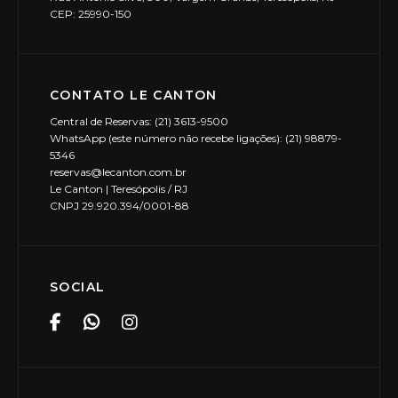
CEP: 25990-150
CONTATO LE CANTON
Central de Reservas: (21) 3613-9500
WhatsApp (este número não recebe ligações): (21) 98879-
5346
reservas@lecanton.com.br
Le Canton | Teresópolis / RJ
CNPJ 29.920.394/0001-88
SOCIAL