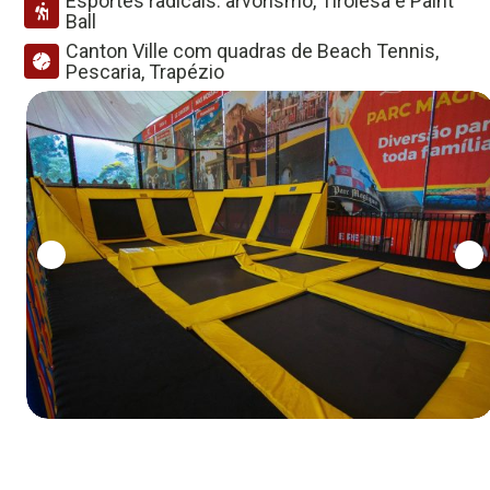
Esportes radicais: arvorismo, Tirolesa e Paint
Ball
Canton Ville com quadras de Beach Tennis,
Pescaria, Trapézio
0
1
2
3
4
5
6
7
8
9
0
1
2
3