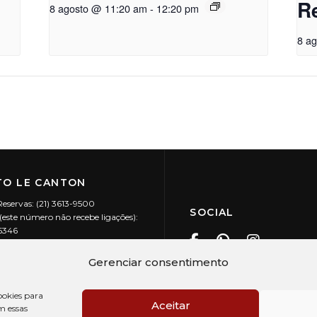
R
8 agosto @ 11:20 am
-
12:20 pm
8 a
O LE CANTON
Reservas: (21) 3613-9500
SOCIAL
este número não recebe ligações):
-5346
ecanton.com.br
Teresópolis / RJ
Gerenciar consentimento
20.394/0001-88
okies para
Aceitar
m essas