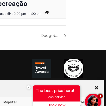
ecreação
gosto @ 12:20 pm
-
1:20 pm
Dodgeball
×
The best price here!
1
24h service
Rejeitar
Ver preferências
Book now