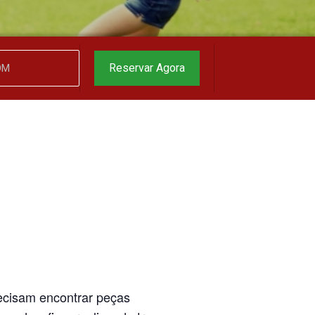
garantido
▼
Reservar Agora
recisam encontrar peças