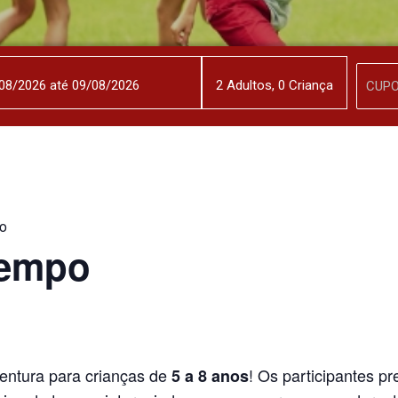
2
Adulto
s
,
0
Criança
o
Tempo
ventura para crianças de
! Os participantes p
5 a 8 anos