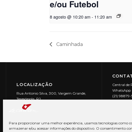
e/ou Futebol
8 agosto @ 10:20 am
-
11:20 am
Caminhada
CONTAT
LOCALIZAÇÃO
Central de 
WhatsApp (
Rua Antonio Silva, 300, Vargem Grande,
(21) 98879
Teresópolis, RJ
reservas@l
CEP: 25990-150
Le Canton | 
CNPJ 29.9
Para proporcionar uma melhor experiência, usamos tecnologias como co
armazenar e/ou acessar informações do dispositivo. O consentimento co