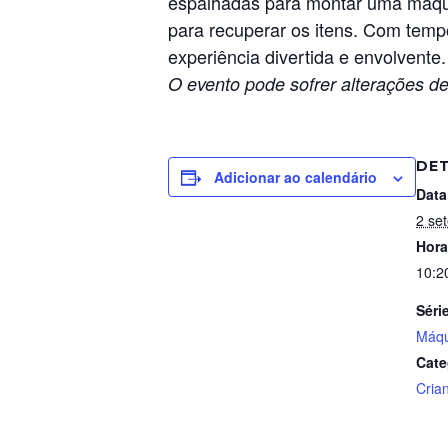
espalhadas para montar uma máqui
para recuperar os itens. Com tempo
experiência divertida e envolvente.
O evento pode sofrer alterações de
DE
Adicionar ao calendário
Data
2 se
Hora
10:2
Séri
Máqu
Cate
Cria