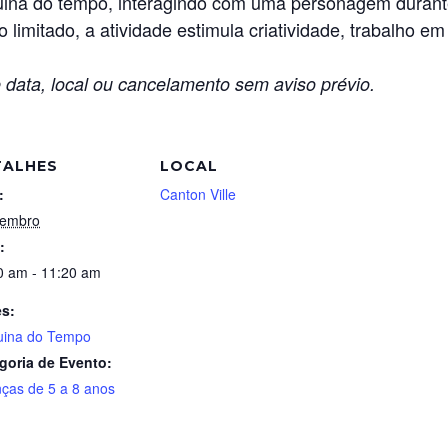
na do tempo, interagindo com uma personagem durante 
 limitado, a atividade estimula criatividade, trabalho
 data, local ou cancelamento sem aviso prévio.
TALHES
LOCAL
:
Canton Ville
tembro
:
0 am - 11:20 am
es:
ina do Tempo
goria de Evento:
nças de 5 a 8 anos