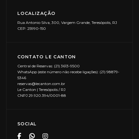
LOCALIZAÇÃO
Rua Antonio Silva, 300, Vargem Grande, Teresópolis, RJ
CEP: 25990-150
CONTATO LE CANTON
Central de Reservas: (21) 3613-9500
WhatsApp (este número não recebe ligações): (21) 98879-
5346
reservas@lecanton.com.br
Le Canton | Teresópolis / RJ
CNPJ 29.920.394/0001-88
SOCIAL