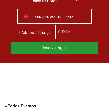
2
Adulto
s
,
0
Criança
Reserve agora, com
Reservar Agora
o melhor preço
garantido
▼
« Todos Eventos