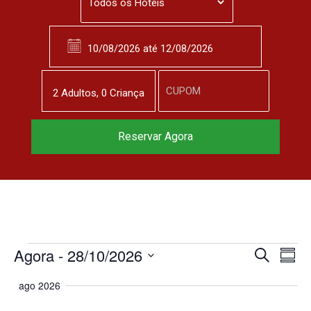
2
Adulto
s
,
0
Criança
Reservar Agora
Agora
 - 
28/10/2026
N
P
P
R
r
S
e
a
o
e
ago 2026
s
e
c
u
v
u
l