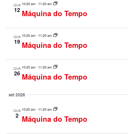
s
m
r
10:20 am
-
11:20 am
QUA
e
o
e
12
a
Máquina do Tempo
c
q
r
g
i
e
u
v
o
a
e
n
10:20 am
-
11:20 am
QUA
n
i
19
ç
e
Máquina do Tempo
t
a
o
s
ã
s
d
a
o
a
10:20 am
-
11:20 am
QUA
t
26
d
Máquina do Tempo
a
e
.
o
n
set 2026
v
a
i
10:20 am
-
11:20 am
QUA
2
v
Máquina do Tempo
s
e
u