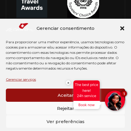
Gerenciar consentimento
Para proporcionar uma melhor experiência, usamos tecnologias como
cookies para armazenar e/ou acessar informações do dispositivo. O
consentimento com essas tecnologias nos permite processar dados
como comportamento da navegação ou IDs exclusivos neste site. O
não consentimento ou a revogação do consentimento pode afetar
negativamente determinados recursos e funções.
© Copyright 2026 Le Canton. Todos os direitos
reservados
Gerenciar serviços
×
The best price
PRÉ CHECK-IN
here!
1
Aceitar
24h service
AVISO DE COOKIES
Book now
PERGUNTAS FREQUENTES
Rejeitar
SEJA EMBAIXADOR
CONTATO
Ver preferências
BLOG