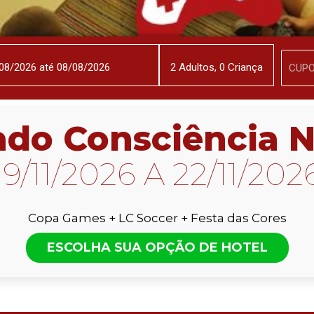
2
Adulto
s
,
0
Criança
ado Consciência 
19/11/2026 A 22/11/202
Copa Games + LC Soccer + Festa das Cores
ESCOLHA SUA OPÇÃO DE HOTEL