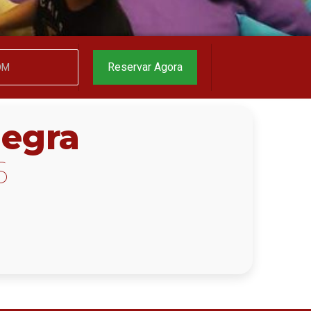
o melhor preço
garantido
▼
Reservar Agora
Negra
6