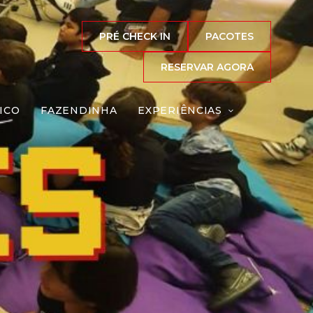
PRÉ CHECK IN
PACOTES
RIADÃO
RESERVAR AGORA
ICO
FAZENDINHA
EXPERIÊNCIAS
Reserve agora, com