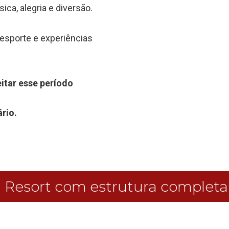
ca, alegria e diversão.
, esporte e experiências
itar esse período
rio.
Resort com estrutura completa