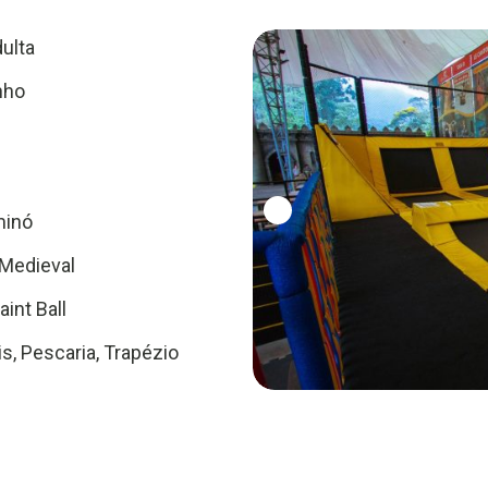
ulta
nho
minó
Medieval
aint Ball
s, Pescaria, Trapézio