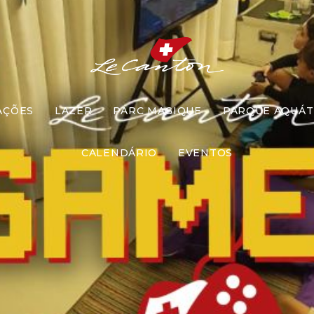
 à 22/11 | FE
AÇÕES
LAZER
PARC MAGIQUE
PARQUE AQUÁT
CALENDÁRIO
EVENTOS