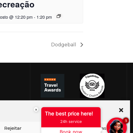
ecreação
gosto @ 12:20 pm
-
1:20 pm
Dodgeball
×
The best price here!
1
24h service
Rejeitar
Ver preferências
Book now