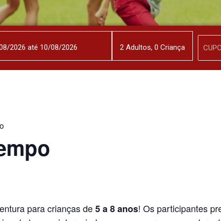
2
Adulto
s
,
0
Criança
o
Tempo
ventura para crianças de
! Os participantes p
5 a 8 anos