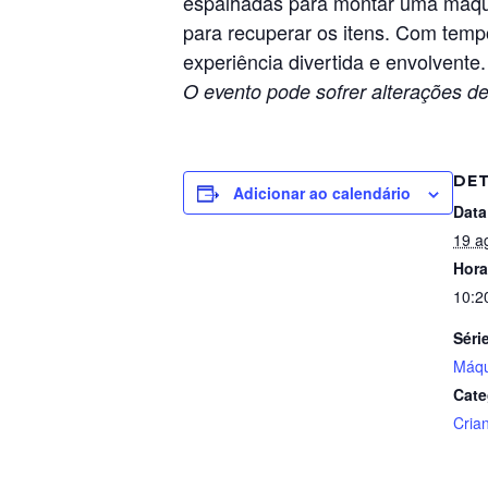
espalhadas para montar uma máqui
para recuperar os itens. Com tempo
experiência divertida e envolvente.
O evento pode sofrer alterações de
DE
Adicionar ao calendário
Data
19 a
Hora
10:2
Séri
Máqu
Cate
Cria