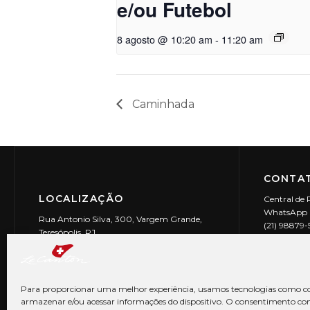
e/ou Futebol
8 agosto @ 10:20 am
-
11:20 am
Caminhada
CONTAT
LOCALIZAÇÃO
Central de 
WhatsApp (
Rua Antonio Silva, 300, Vargem Grande,
(21) 98879
Teresópolis, RJ
reservas@l
CEP: 25990-150
Le Canton | 
CNPJ 29.9
Para proporcionar uma melhor experiência, usamos tecnologias como co
armazenar e/ou acessar informações do dispositivo. O consentimento co