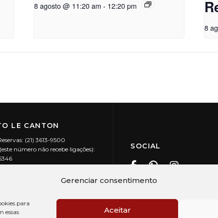
R
8 agosto @ 11:20 am
-
12:20 pm
8 a
O LE CANTON
Reservas: (21) 3613-9500
SOCIAL
este número não recebe ligações):
-5346
ecanton.com.br
Teresópolis / RJ
Gerenciar consentimento
20.394/0001-88
okies para
Aceitar
m essas