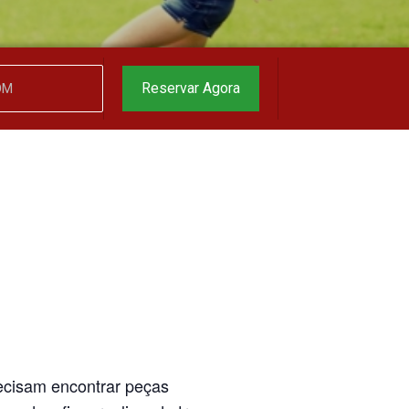
garantido
▼
Reservar Agora
recisam encontrar peças