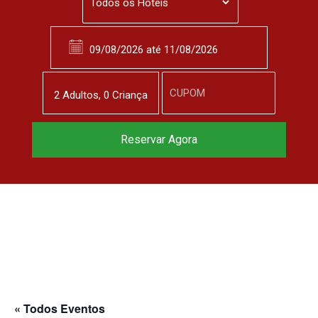
2
Adulto
s
,
0
Criança
Reservar Agora
« Todos Eventos