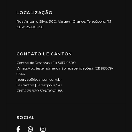
LOCALIZAÇÃO
Rua Antonio Silva, 300, Vargem Grande, Teresópolis, RJ
CEP: 25990-150
CONTATO LE CANTON
Central de Reservas: (21) 3613-9500
WhatsApp (este número não recebe ligações): (21) 98879-
5346
reservas@lecanton.com.br
Le Canton | Teresópolis / RJ
CNPJ 29.920.394/0001-88
SOCIAL