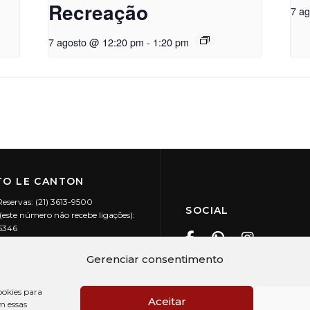
Recreação
7 a
7 agosto @ 12:20 pm
-
1:20 pm
O LE CANTON
Reservas: (21) 3613-9500
SOCIAL
este número não recebe ligações):
-5346
ecanton.com.br
Teresópolis / RJ
Gerenciar consentimento
20.394/0001-88
okies para
Aceitar
m essas