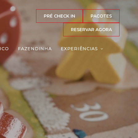
PRÉ CHECK IN
PACOTES
RESERVAR AGORA
ICO
FAZENDINHA
EXPERIÊNCIAS
eiro