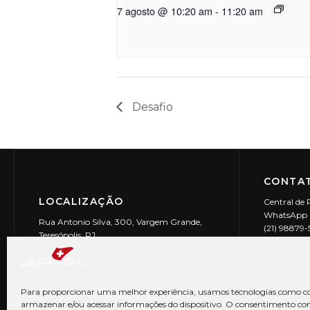
7 agosto @ 10:20 am
-
11:20 am
Desafio
CONTAT
LOCALIZAÇÃO
Central de 
WhatsApp (
Rua Antonio Silva, 300, Vargem Grande,
(21) 98879
Teresópolis, RJ
reservas@l
CEP: 25990-150
Le Canton | 
CNPJ 29.9
Para proporcionar uma melhor experiência, usamos tecnologias como co
armazenar e/ou acessar informações do dispositivo. O consentimento co