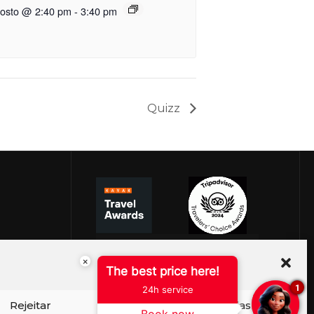
gosto @ 2:40 pm
-
3:40 pm
Quizz
×
The best price here!
1
24h service
Rejeitar
Ver preferências