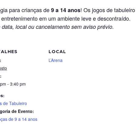
gia para crianças de
! Os jogos de tabuleiro
9 a 14 anos
o entretenimento em um ambiente leve e descontraído.
 data, local ou cancelamento sem aviso prévio.
TALHES
LOCAL
:
L’Arena
osto
:
 pm - 3:40 pm
es:
s de Tabuleiro
goria de Evento:
nças de 9 a 14 anos