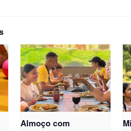
s
Almoço com
M