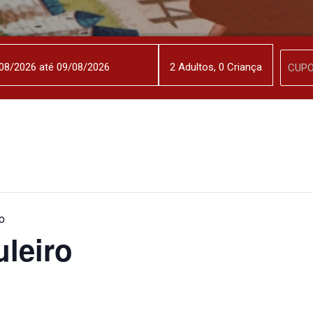
2
Adulto
s
,
0
Criança
o
leiro