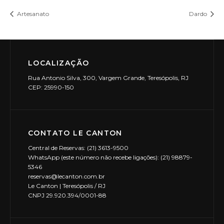
Artesanato
Dardo
LOCALIZAÇÃO
Rua Antonio Silva, 300, Vargem Grande, Teresópolis, RJ
CEP: 25990-150
CONTATO LE CANTON
Central de Reservas: (21) 3613-9500
WhatsApp (este número não recebe ligações): (21) 98879-
5346
reservas@lecanton.com.br
Le Canton | Teresópolis / RJ
CNPJ 29.920.394/0001-88