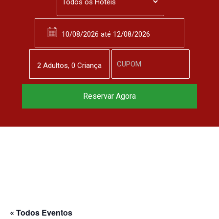
2
Adulto
s
,
0
Criança
Reservar Agora
« Todos Eventos