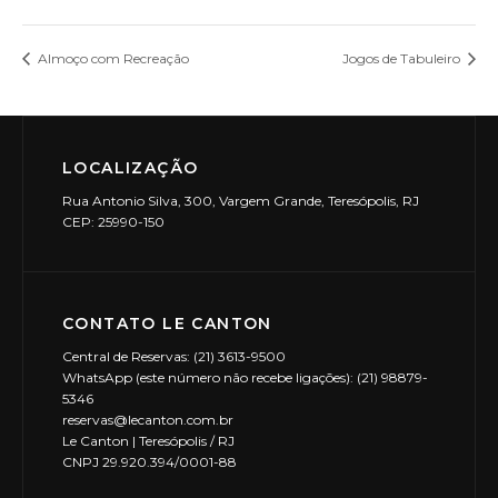
Almoço com Recreação
Jogos de Tabuleiro
LOCALIZAÇÃO
Rua Antonio Silva, 300, Vargem Grande, Teresópolis, RJ
CEP: 25990-150
CONTATO LE CANTON
Central de Reservas: (21) 3613-9500
WhatsApp (este número não recebe ligações): (21) 98879-
5346
reservas@lecanton.com.br
Le Canton | Teresópolis / RJ
CNPJ 29.920.394/0001-88