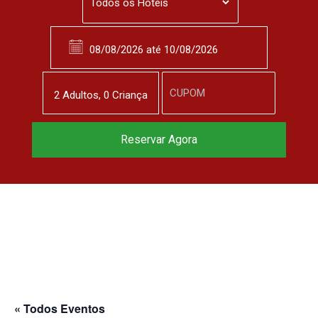
2
Adulto
s
,
0
Criança
Reservar Agora
« Todos Eventos