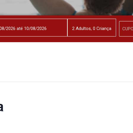
2
Adulto
s
,
0
Criança
a