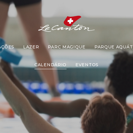
AÇÕES
LAZER
PARC MAGIQUE
PARQUE AQUÁT
idroginásti
CALENDÁRIO
EVENTOS