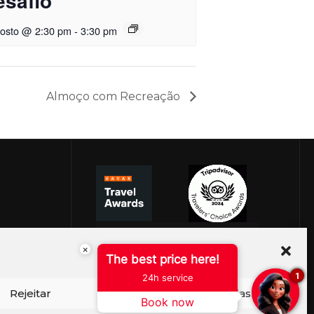
esafio
gosto @ 2:30 pm
-
3:30 pm
Almoço com Recreação
×
The best price here!
1
24h service
Rejeitar
Ver preferências
Book now