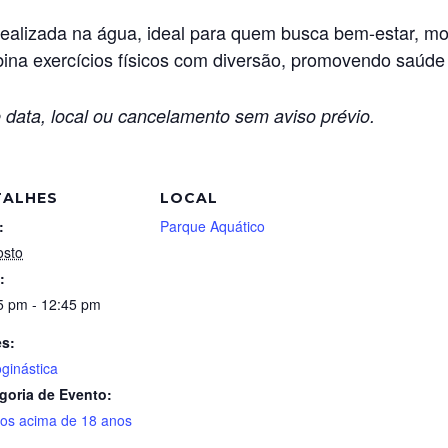
e realizada na água, ideal para quem busca bem-estar, m
bina exercícios físicos com diversão, promovendo saúde
 data, local ou cancelamento sem aviso prévio.
TALHES
LOCAL
:
Parque Aquático
osto
:
5 pm - 12:45 pm
es:
oginástica
goria de Evento:
tos acima de 18 anos