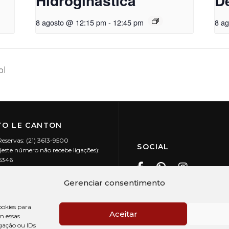
Hidroginástica
D
8 agosto @ 12:15 pm
-
12:45 pm
8 a
ol
O LE CANTON
Reservas: (21) 3613-9500
SOCIAL
este número não recebe ligações):
-5346
ecanton.com.br
Teresópolis / RJ
Gerenciar consentimento
20.394/0001-88
okies para
Aceitar
m essas
gação ou IDs