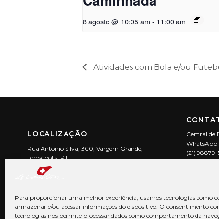
Caminhada
8 agosto @ 10:05 am
-
11:00 am
Atividades com Bola e/ou Futeb
CONTAT
LOCALIZAÇÃO
Central de 
WhatsApp (
Rua Antonio Silva, 300, Vargem Grande,
(21) 98879
Teresópolis, RJ
reservas@l
CEP: 25990-150
Le Canton | 
CNPJ 29.9
Para proporcionar uma melhor experiência, usamos tecnologias como co
armazenar e/ou acessar informações do dispositivo. O consentimento co
tecnologias nos permite processar dados como comportamento da nave