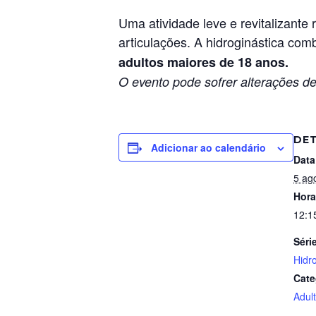
Uma atividade leve e revitalizant
articulações. A hidroginástica com
adultos maiores de 18 anos.
O evento pode sofrer alterações de
DE
Adicionar ao calendário
Data
5 ag
Hora
12:1
Séri
Hidr
Cate
Adul