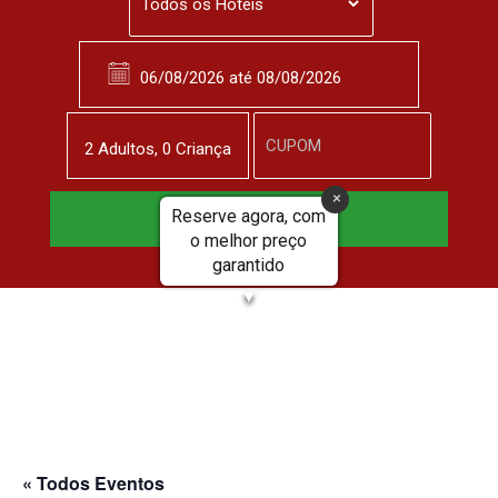
2
Adulto
s
,
0
Criança
Reserve agora, com
Reservar Agora
o melhor preço
garantido
▼
« Todos Eventos