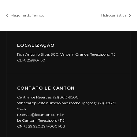
Máquina do Tempo
Hidroginástica
LOCALIZAÇÃO
Rua Antonio Silva, 300, Vargem Grande, Teresópolis, RJ
CEP: 25990-150
CONTATO LE CANTON
Central de Reservas: (21) 3613-9500
WhatsApp (este número não recebe ligações): (21) 98879-
5346
reservas@lecanton.com.br
Le Canton | Teresópolis / RJ
CNPJ 29.920.394/0001-88