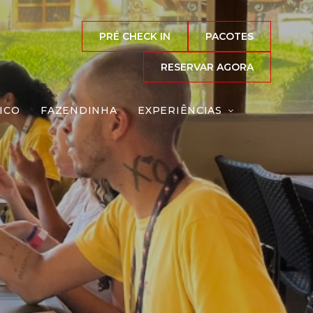
PRÉ CHECK IN
PACOTES
RESERVAR AGORA
ICO
FAZENDINHA
EXPERIÊNCIAS
eação
Reserve agora, com
o melhor preço