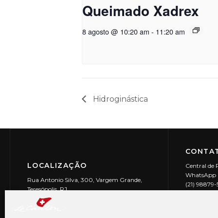
Queimado Xadrex
8 agosto @ 10:20 am
-
11:20 am
Hidroginástica
CONTAT
LOCALIZAÇÃO
Central de 
WhatsApp (
Rua Antonio Silva, 300, Vargem Grande,
(21) 98879
Teresópolis, RJ
reservas@l
CEP: 25990-150
Le Canton | 
CNPJ 29.9