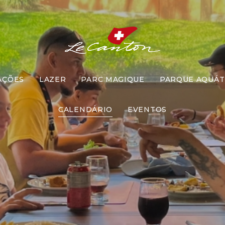
AÇÕES
LAZER
PARC MAGIQUE
PARQUE AQUÁT
ço com Recr
CALENDÁRIO
EVENTOS