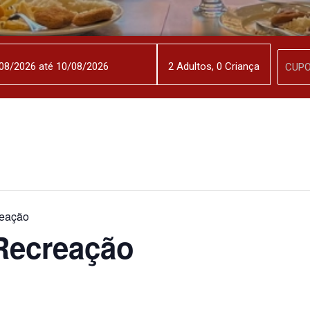
2
Adulto
s
,
0
Criança
eação
Recreação