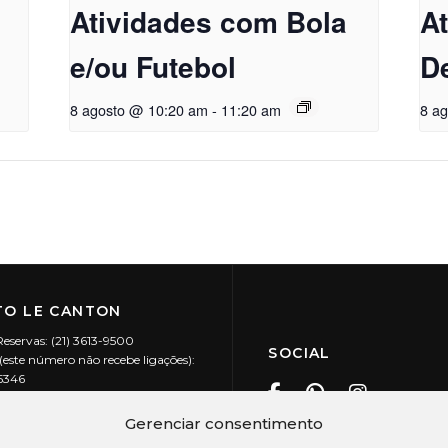
Atividades com Bola
A
e/ou Futebol
D
8 agosto @ 10:20 am
-
11:20 am
8 a
O LE CANTON
Reservas: (21) 3613-9500
SOCIAL
este número não recebe ligações):
-5346
ecanton.com.br
Teresópolis / RJ
Gerenciar consentimento
20.394/0001-88