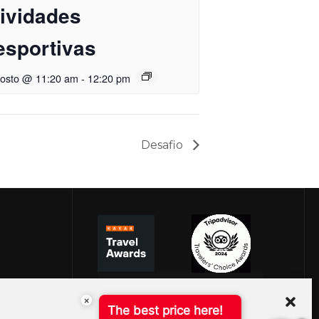
tividades
esportivas
gosto @ 11:20 am
-
12:20 pm
Desafio
×
The best price here!