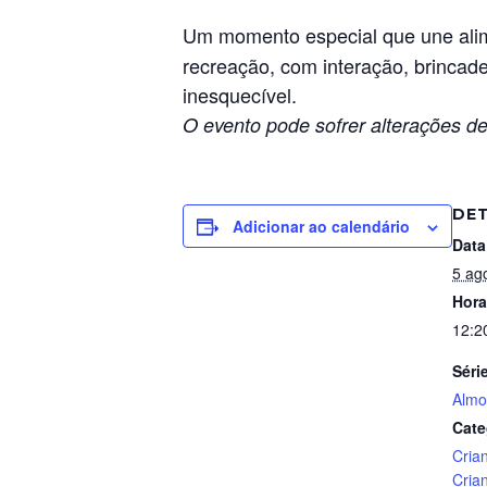
Um momento especial que une alim
recreação, com interação, brincadei
inesquecível.
O evento pode sofrer alterações de
DE
Adicionar ao calendário
Data
5 ag
Hora
12:2
Séri
Almo
Cate
Cria
Cria