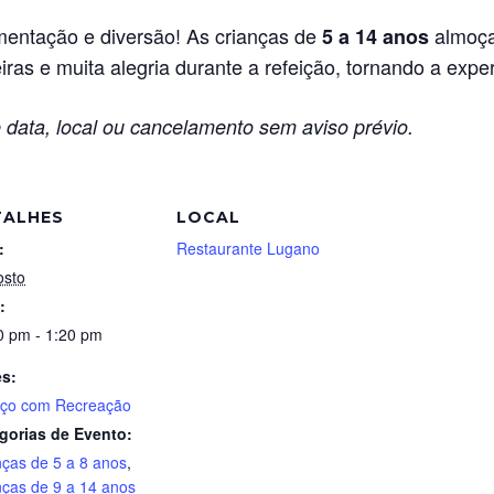
entação e diversão! As crianças de
almoça
5 a 14 anos
ras e muita alegria durante a refeição, tornando a exper
 data, local ou cancelamento sem aviso prévio.
TALHES
LOCAL
:
Restaurante Lugano
osto
:
0 pm - 1:20 pm
es:
ço com Recreação
gorias de Evento:
nças de 5 a 8 anos
,
nças de 9 a 14 anos