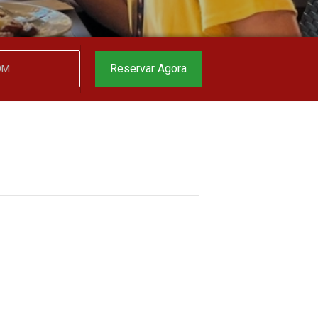
garantido
▼
Reservar Agora