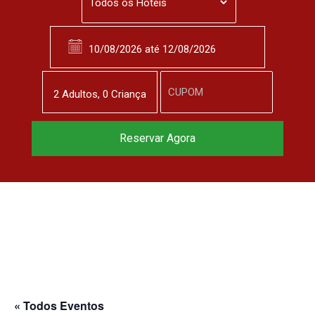
2
Adulto
s
,
0
Criança
Reservar Agora
« Todos Eventos