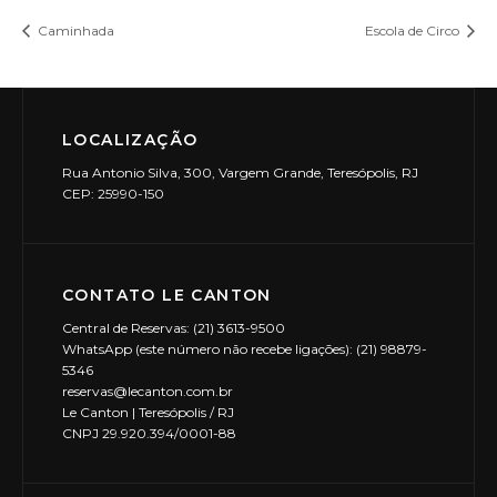
Caminhada
Escola de Circo
LOCALIZAÇÃO
Rua Antonio Silva, 300, Vargem Grande, Teresópolis, RJ
CEP: 25990-150
CONTATO LE CANTON
Central de Reservas: (21) 3613-9500
WhatsApp (este número não recebe ligações): (21) 98879-
5346
reservas@lecanton.com.br
Le Canton | Teresópolis / RJ
CNPJ 29.920.394/0001-88