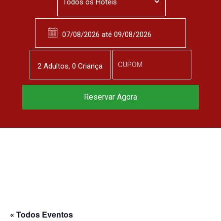
2
Adulto
s
,
0
Criança
Reservar Agora
« Todos Eventos