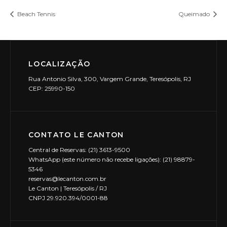
Beach Tennis
Queimado
LOCALIZAÇÃO
Rua Antonio Silva, 300, Vargem Grande, Teresópolis, RJ
CEP: 25990-150
CONTATO LE CANTON
Central de Reservas: (21) 3613-9500
WhatsApp (este número não recebe ligações): (21) 98879-
5346
reservas@lecanton.com.br
Le Canton | Teresópolis / RJ
CNPJ 29.920.394/0001-88