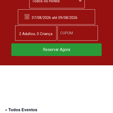
2
Adulto
s
,
0
Criança
Reserve agora, com
Reservar Agora
o melhor preço
garantido
▼
« Todos Eventos