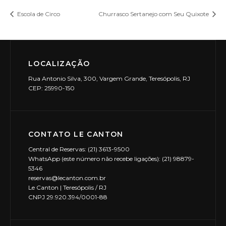
Escola de Circo
Churrasco Sertanejo com Seu Quixote
LOCALIZAÇÃO
Rua Antonio Silva, 300, Vargem Grande, Teresópolis, RJ
CEP: 25990-150
CONTATO LE CANTON
Central de Reservas: (21) 3613-9500
WhatsApp (este número não recebe ligações): (21) 98879-
5346
reservas@lecanton.com.br
Le Canton | Teresópolis / RJ
CNPJ 29.920.394/0001-88