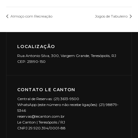
Almoço com Recreação
Jogos de Tabuleiro
LOCALIZAÇÃO
Rua Antonio Silva, 300, Vargem Grande, Teresópolis, RJ
CEP: 25990-150
CONTATO LE CANTON
Central de Reservas: (21) 3613-9500
WhatsApp (este número não recebe ligações): (21) 98879-
5346
reservas@lecanton.com.br
Le Canton | Teresópolis / RJ
CNPJ 29.920.394/0001-88