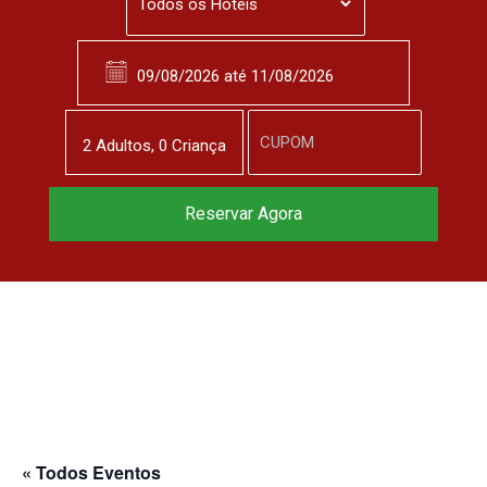
2
Adulto
s
,
0
Criança
Reservar Agora
« Todos Eventos