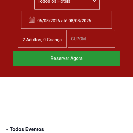
2
Adulto
s
,
0
Criança
Reservar Agora
« Todos Eventos