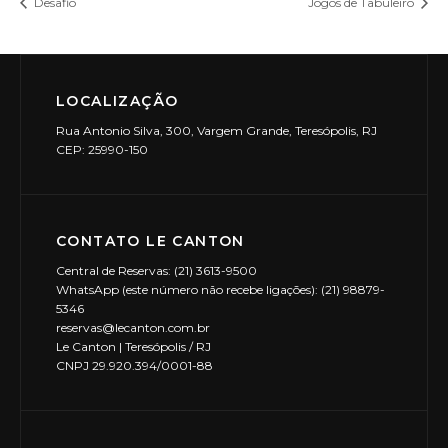
Desafio
Jogos de Tabuleiro
LOCALIZAÇÃO
Rua Antonio Silva, 300, Vargem Grande, Teresópolis, RJ
CEP: 25990-150
CONTATO LE CANTON
Central de Reservas: (21) 3613-9500
WhatsApp (este número não recebe ligações): (21) 98879-
5346
reservas@lecanton.com.br
Le Canton | Teresópolis / RJ
CNPJ 29.920.394/0001-88