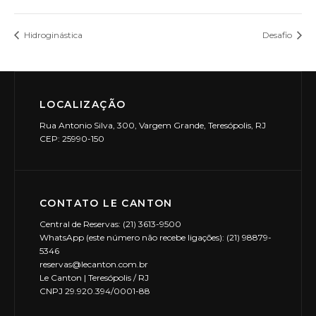
Hidroginástica
Desafio
LOCALIZAÇÃO
Rua Antonio Silva, 300, Vargem Grande, Teresópolis, RJ
CEP: 25990-150
CONTATO LE CANTON
Central de Reservas: (21) 3613-9500
WhatsApp (este número não recebe ligações): (21) 98879-
5346
reservas@lecanton.com.br
Le Canton | Teresópolis / RJ
CNPJ 29.920.394/0001-88