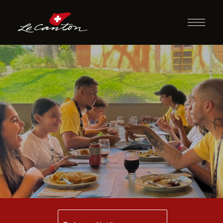
Almoço com
Recreação