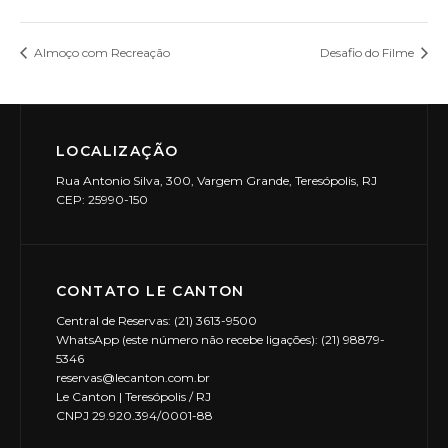
Almoço com Recreação
Desafio do Filme
LOCALIZAÇÃO
Rua Antonio Silva, 300, Vargem Grande, Teresópolis, RJ
CEP: 25990-150
CONTATO LE CANTON
Central de Reservas: (21) 3613-9500
WhatsApp (este número não recebe ligações): (21) 98879-
5346
reservas@lecanton.com.br
Le Canton | Teresópolis / RJ
CNPJ 29.920.394/0001-88