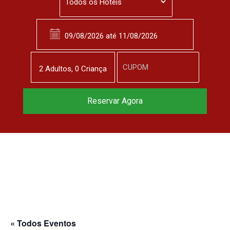
2
Adulto
s
,
0
Criança
Reservar Agora
« Todos Eventos