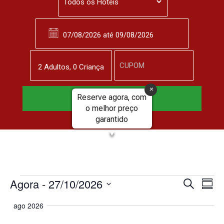
2
Adulto
s
,
0
Criança
Reserve agora, com
Reservar Agora
o melhor preço
garantido
▼
Agora
 - 
27/10/2026
N
P
P
R
r
S
e
a
o
e
ago 2026
s
e
c
u
v
u
l