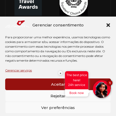
Gerenciar consentimento
Para proporcionar uma melhor experiência, usamos tecnologias como
cookies para armazenar e/ou acessar informações do dispositivo. O
consentimento com essas tecnologias nos permite processar dados
como comportamento da navegação ou IDs exclusivos neste site. O
não consentimento ou a revogação do consentimento pode afetar
negativamente determinados recursos e funções.
© Copyright 2026 Le Canton. Todos os direitos
reservados
Gerenciar serviços
×
The best price
PRÉ CHECK-IN
here!
1
Aceitar
24h service
AVISO DE COOKIES
Book now
PERGUNTAS FREQUENTES
Rejeitar
SEJA EMBAIXADOR
CONTATO
Ver preferências
BLOG