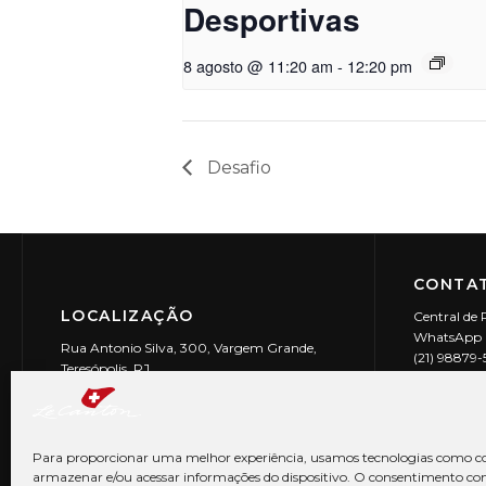
Desportivas
8 agosto @ 11:20 am
-
12:20 pm
Desafio
CONTAT
LOCALIZAÇÃO
Central de 
WhatsApp (
Rua Antonio Silva, 300, Vargem Grande,
(21) 98879
Teresópolis, RJ
reservas@l
CEP: 25990-150
Le Canton | 
CNPJ 29.9
Para proporcionar uma melhor experiência, usamos tecnologias como co
armazenar e/ou acessar informações do dispositivo. O consentimento co