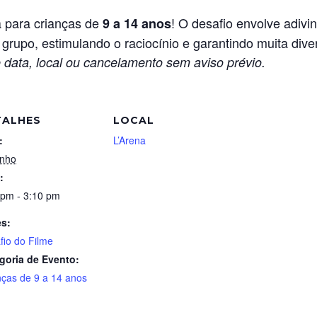
va para crianças de
! O desafio envolve adivi
9 a 14 anos
grupo, estimulando o raciocínio e garantindo muita dive
 data, local ou cancelamento sem aviso prévio.
TALHES
LOCAL
:
L’Arena
unho
:
 pm - 3:10 pm
es:
fio do Filme
goria de Evento:
nças de 9 a 14 anos