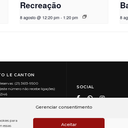
Recreação
B
8 agosto @ 12:20 pm
-
1:20 pm
8 a
O LE CANTON
Reservas: (21) 3613-9500
SOCIAL
este número não recebe ligações):
-5346
ecanton.com.br
Teresópolis / RJ
Gerenciar consentimento
20.394/0001-88
okies para
Aceitar
m essas