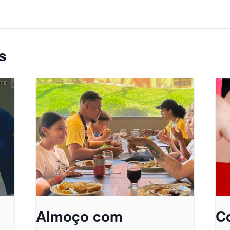
s
Almoço com
C