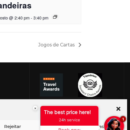
andeiras
gosto @ 2:40 pm
-
3:40 pm
Jogos de Cartas
×
The best price here!
1
24h service
Rejeitar
Ver preferências