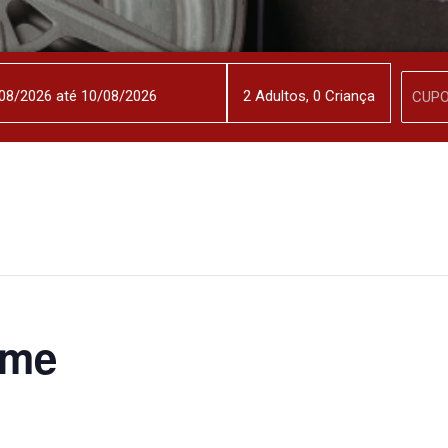
2
Adulto
s
,
0
Criança
lme