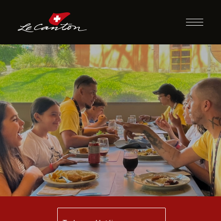
Almoço com
Recreação