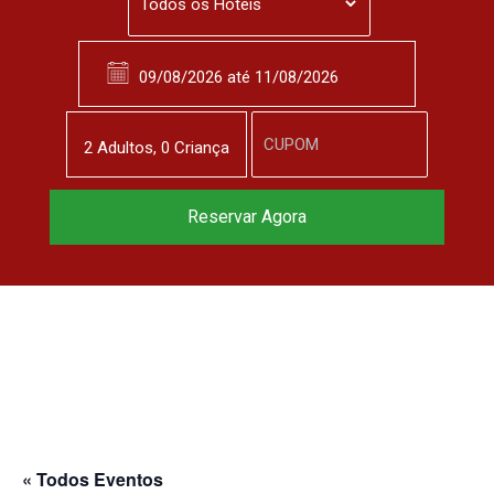
2
Adulto
s
,
0
Criança
Reserve agora, com
Reservar Agora
o melhor preço
garantido
▼
« Todos Eventos