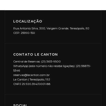
LOCALIZAÇÃO
Rua Antonio Silva, 300, Vargem Grande, Teresópolis, RJ
CEP: 25990-150
CONTATO LE CANTON
Central de Reservas: (21) 3613-9500
WhatsApp (este número não recebe ligações): (21) 98879-
5346
reservas@lecanton.com.br
Le Canton | Teresópolis / RJ
CNPJ 29.920.394/0001-88
SOCIAL