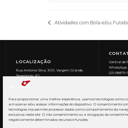
Atividades com Bola e/ou Futeb
CONTAT
LOCALIZAÇÃO
Central de 
WhatsApp (
Rua Antonio Silva, 300, Vargem Grande,
(21) 98879
Teresópolis, RJ
reservas@l
CEP: 25990-150
Le Canton | 
CNPJ 29.9
Para proporcionar uma melhor experiência, usamos tecnologias como co
armazenar e/ou acessar informações do dispositivo. O consentimento co
tecnologias nos permite processar dados como comportamento da nave
exclusivos neste site. O não consentimento ou a revogação do consentim
negativamente determinados recursos e funções.
© Copyright 2026 Le Canton. Todos os direitos reservados