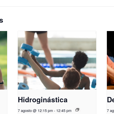
s
Hidroginástica
D
7 agosto @ 12:15 pm
-
12:45 pm
7 a