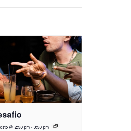
esafio
gosto @ 2:30 pm
-
3:30 pm