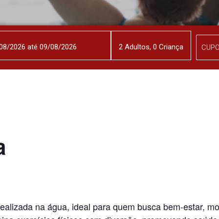
2
Adulto
s
,
0
Criança
a
e realizada na água, ideal para quem busca bem-estar, m