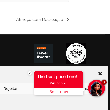
Almoço com Recreação
×
The best price here!
1
24h service
Rejeitar
Ver preferências
Book now
ISO DE COOKIES
PERGUNTAS FREQUENTES
SEJA EMBAIXADOR
CONTATO
BLOG