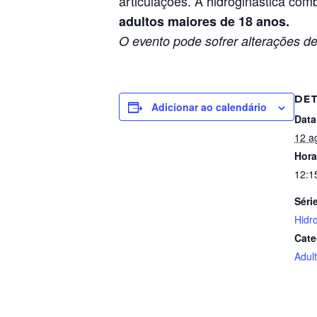
articulações. A hidroginástica com
adultos maiores de 18 anos.
O evento pode sofrer alterações de
DE
Adicionar ao calendário
Data
12 a
Hora
12:1
Séri
Hidr
Cate
Adul