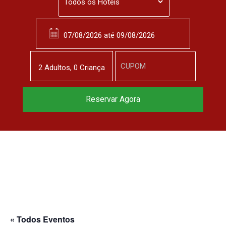
2
Adulto
s
,
0
Criança
Reservar Agora
« Todos Eventos