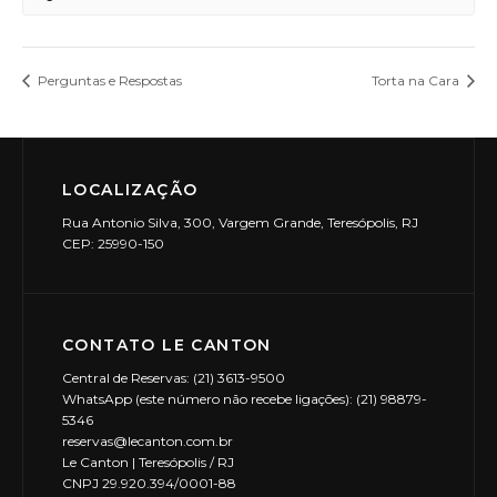
Perguntas e Respostas
Torta na Cara
LOCALIZAÇÃO
Rua Antonio Silva, 300, Vargem Grande, Teresópolis, RJ
CEP: 25990-150
CONTATO LE CANTON
Central de Reservas: (21) 3613-9500
WhatsApp (este número não recebe ligações): (21) 98879-
5346
reservas@lecanton.com.br
Le Canton | Teresópolis / RJ
CNPJ 29.920.394/0001-88