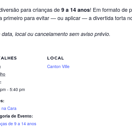
 diversão para crianças de
! Em formato de p
9 a 14 anos
 primeiro para evitar — ou aplicar — a divertida torta n
 data, local ou cancelamento sem aviso prévio.
TALHES
LOCAL
:
Canton Ville
lho
:
 pm - 5:40 pm
es:
a na Cara
goria de Evento:
nças de 9 a 14 anos