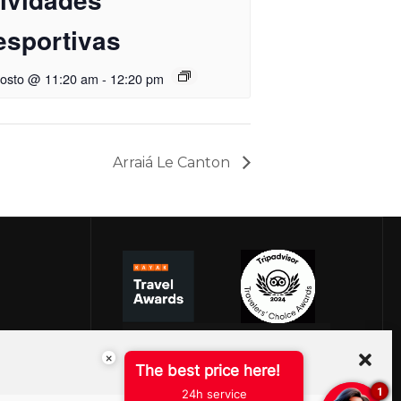
esportivas
gosto @ 11:20 am
-
12:20 pm
Arraiá Le Canton
×
The best price here!
1
24h service