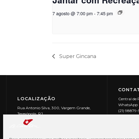
7 agosto @ 7:00 pm
-
7:45 pm
Super Gincana
CONTAT
LOCALIZAÇÃO
Central de 
WhatsApp (
Rua Antonio Silva, 300, Vargem Grande,
(21) 98879
Teresópolis, RJ
reservas@l
CEP: 25990-150
Le Canton | 
CNPJ 29.9