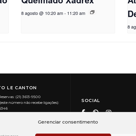
D
8 agosto @ 10:20 am
-
11:20 am
8 a
O LE CANTON
Reservas: (21) 3613-9500
SOCIAL
este número não recebe ligações):
-5346
ecanton.com.br
Teresópolis / RJ
Gerenciar consentimento
20.394/0001-88