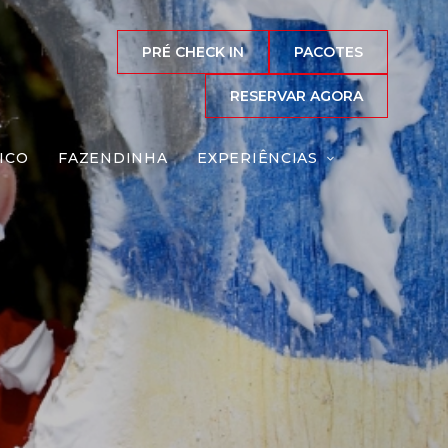
PRÉ CHECK IN
PACOTES
RESERVAR AGORA
ICO
FAZENDINHA
EXPERIÊNCIAS
a
Reserve agora, com
o melhor preço