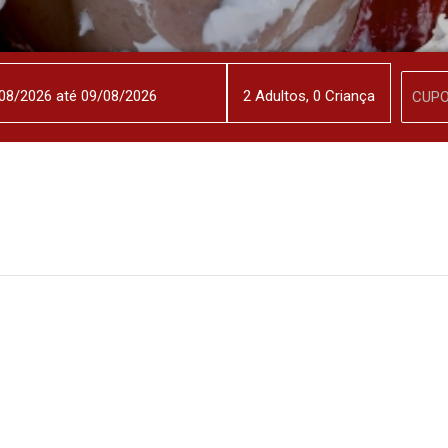
2
Adulto
s
,
0
Criança