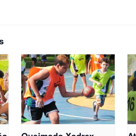
s
ão
Queimado Xadrex
A