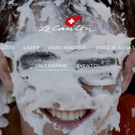
AÇÕES
LAZER
PARC MAGIQUE
PARQUE AQUÁT
Torta na Car
CALENDÁRIO
EVENTOS