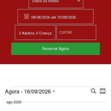
2
Adulto
s
,
0
Criança
Reservar Agora
Agora
 - 
16/09/2026
N
P
P
R
r
S
e
a
o
e
ago 2026
s
e
c
u
v
u
l