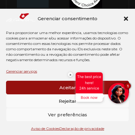
Gerenciar consentimento
Para proporcionar uma melhor experiência, usamos tecnologias como
cookies para armazenar e/ou acessar informações do dispositivo. O
consentimento com essas tecnologias nos permite processar dados
como comportamento da navegação ou IDs exclusivos neste site. O
não consentimento ou a revogação do consentimento pode afetar
negativamente determinados recursos e funções.
© Copyright 2026 Le Canton. Todos os direitos
reservados
Gerenciar serviços
×
The best price
PRÉ CHECK-IN
here!
1
Aceitar
24h service
AVISO DE COOKIES
Book now
PERGUNTAS FREQUENTES
Rejeitar
SEJA EMBAIXADOR
CONTATO
Ver preferências
BLOG
Aviso de Cookies
Declaração de privacidade