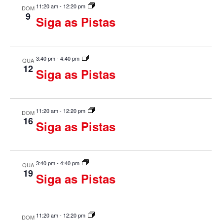
s
m
r
11:20 am
-
12:20 pm
DOM
e
o
e
9
a
Siga as Pistas
c
q
r
g
i
e
u
v
o
a
e
n
3:40 pm
-
4:40 pm
QUA
n
i
12
ç
e
Siga as Pistas
t
a
o
s
ã
s
d
a
o
a
11:20 am
-
12:20 pm
DOM
t
16
d
Siga as Pistas
a
e
.
o
n
v
3:40 pm
-
4:40 pm
QUA
a
19
Siga as Pistas
i
v
s
e
u
11:20 am
-
12:20 pm
DOM