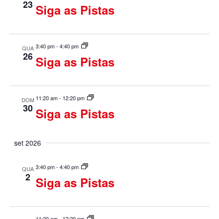
23
Siga as Pistas
a
g
l
a
3:40 pm
-
4:40 pm
E
QUA
26
ç
Siga as Pistas
v
ã
e
o
11:20 am
-
12:20 pm
DOM
n
30
Siga as Pistas
d
t
o
e
set 2026
v
3:40 pm
-
4:40 pm
QUA
2
Siga as Pistas
i
s
11:20 am
-
12:20 pm