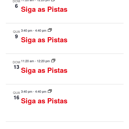
DOM
u
6
Siga as Pistas
a
i
3:40 pm
-
4:40 pm
QUA
9
Siga as Pistas
s
d
11:20 am
-
12:20 pm
DOM
e
13
Siga as Pistas
E
v
3:40 pm
-
4:40 pm
QUA
16
Siga as Pistas
e
n