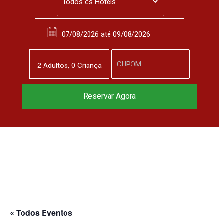
2
Adulto
s
,
0
Criança
Reserve agora, com
Reservar Agora
o melhor preço
garantido
▼
« Todos Eventos