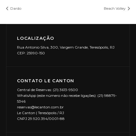
Dardo
Beach Volley
LOCALIZAÇÃO
Rua Antonio Silva, 300, Vargem Grande, Teresópolis, RJ
CEP: 25990-150
CONTATO LE CANTON
Central de Reservas: (21) 3613-9500
WhatsApp (este número não recebe ligações): (21) 98879-
5346
reservas@lecanton.com.br
Le Canton | Teresópolis / RJ
CNPJ 29.920.394/0001-88