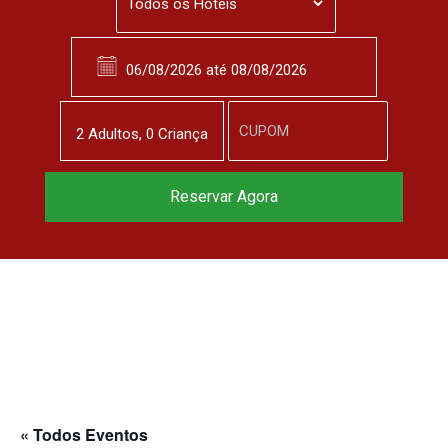
2
Adulto
s
,
0
Criança
Reservar Agora
« Todos Eventos