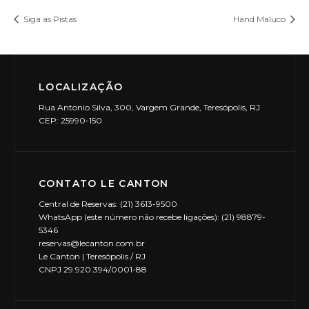
Siga as Pistas
Hand Maluco
LOCALIZAÇÃO
Rua Antonio Silva, 300, Vargem Grande, Teresópolis, RJ
CEP: 25990-150
CONTATO LE CANTON
Central de Reservas: (21) 3613-9500
WhatsApp (este número não recebe ligações): (21) 98879-
5346
reservas@lecanton.com.br
Le Canton | Teresópolis / RJ
CNPJ 29.920.394/0001-88