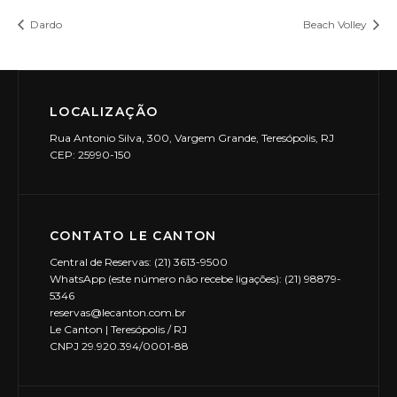
Dardo
Beach Volley
LOCALIZAÇÃO
Rua Antonio Silva, 300, Vargem Grande, Teresópolis, RJ
CEP: 25990-150
CONTATO LE CANTON
Central de Reservas: (21) 3613-9500
WhatsApp (este número não recebe ligações): (21) 98879-
5346
reservas@lecanton.com.br
Le Canton | Teresópolis / RJ
CNPJ 29.920.394/0001-88