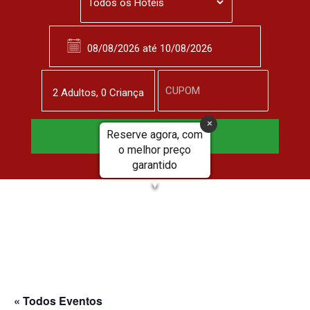
2
Adulto
s
,
0
Criança
Reserve agora, com
Reservar Agora
o melhor preço
garantido
▼
« Todos Eventos