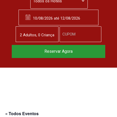
2
Adulto
s
,
0
Criança
Reservar Agora
« Todos Eventos