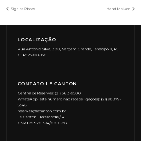
Siga as Pistas
Hand Maluco
LOCALIZAÇÃO
Rua Antonio Silva, 300, Vargem Grande, Teresópolis, RJ
CEP: 25990-150
CONTATO LE CANTON
Central de Reservas: (21) 3613-9500
WhatsApp (este número não recebe ligações): (21) 98879-
5346
reservas@lecanton.com.br
Le Canton | Teresópolis / RJ
CNPJ 29.920.394/0001-88