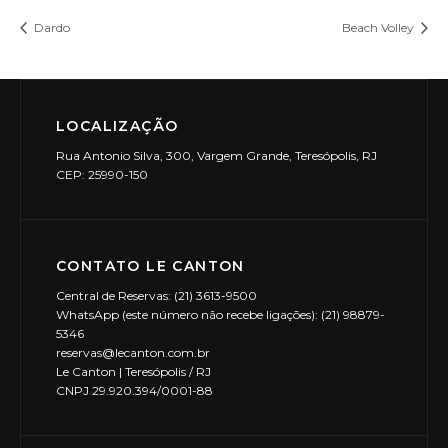
Dardo
Beach Volley
LOCALIZAÇÃO
Rua Antonio Silva, 300, Vargem Grande, Teresópolis, RJ
CEP: 25990-150
CONTATO LE CANTON
Central de Reservas: (21) 3613-9500
WhatsApp (este número não recebe ligações): (21) 98879-
5346
reservas@lecanton.com.br
Le Canton | Teresópolis / RJ
CNPJ 29.920.394/0001-88