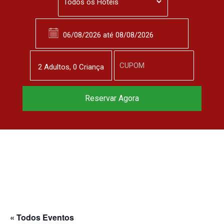
2
Adulto
s
,
0
Criança
Reservar Agora
« Todos Eventos