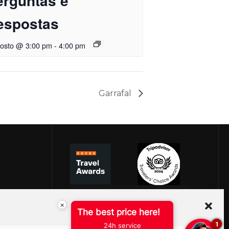
erguntas e
espostas
gosto @ 3:00 pm
-
4:00 pm
Garrafal
×
The best price here!
1
24h service