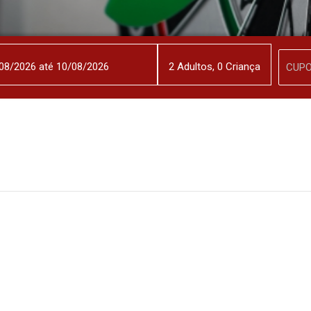
2
Adulto
s
,
0
Criança