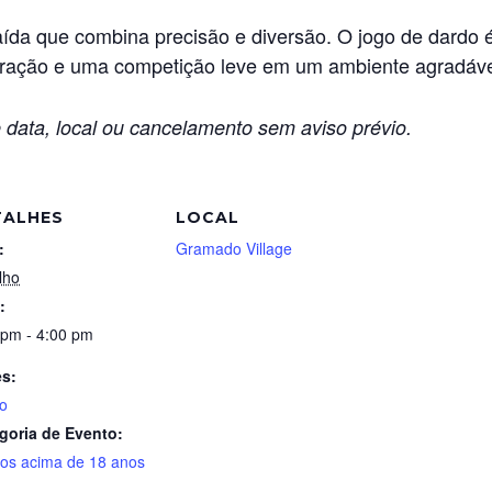
aída que combina precisão e diversão. O jogo de dardo 
tração e uma competição leve em um ambiente agradáv
 data, local ou cancelamento sem aviso prévio.
TALHES
LOCAL
:
Gramado Village
lho
:
 pm - 4:00 pm
es:
o
goria de Evento:
tos acima de 18 anos