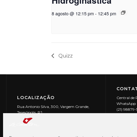
Hidroginástica
8 agosto @ 12:15 pm
-
12:45 pm
Quizz
CONTAT
LOCALIZAÇÃO
Central de 
WhatsApp (
Rua Antonio Silva, 300, Vargem Grande,
(21) 98879
Teresópolis, RJ
reservas@l
CEP: 25990-150
Le Canton | 
CNPJ 29.9