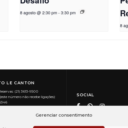
Desafio
P
R
8 agosto @ 2:30 pm
-
3:30 pm
8 a
O LE CANTON
Reservas: (21) 3613-9500
SOCIAL
este número não recebe ligações):
-5346
ecanton.com.br
Teresópolis / RJ
Gerenciar consentimento
20.394/0001-88