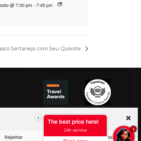
gosto @ 7:00 pm
-
7:45 pm
asco Sertanejo com Seu Quixote
×
The best price here!
1
24h service
Rejeitar
Ver preferências