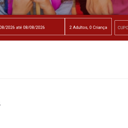
2
Adulto
s
,
0
Criança
s