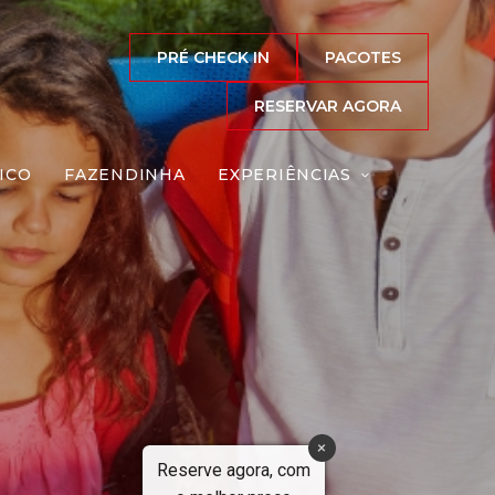
PRÉ CHECK IN
PACOTES
RESERVAR AGORA
ICO
FAZENDINHA
EXPERIÊNCIAS
s
Reserve agora, com