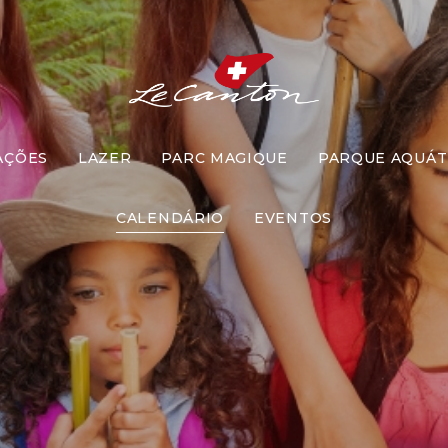
AÇÕES
LAZER
PARC MAGIQUE
PARQUE AQUÁT
Siga as Pista
CALENDÁRIO
EVENTOS