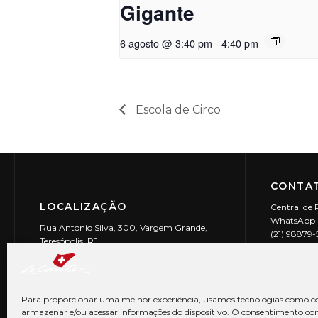
Gigante
6 agosto @ 3:40 pm
-
4:40 pm
Escola de Circo
CONTAT
LOCALIZAÇÃO
Central de 
WhatsApp (
Rua Antonio Silva, 300, Vargem Grande,
(21) 98879
Teresópolis, RJ
reservas@l
CEP: 25990-150
Le Canton | 
CNPJ 29.9
Para proporcionar uma melhor experiência, usamos tecnologias como co
armazenar e/ou acessar informações do dispositivo. O consentimento co