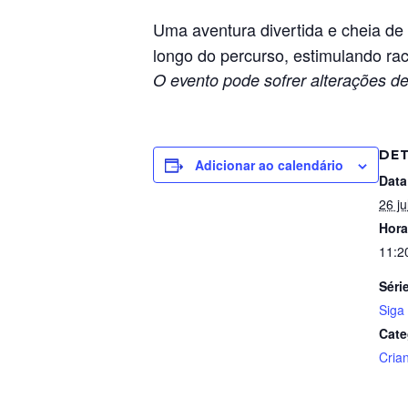
Uma aventura divertida e cheia de
longo do percurso, estimulando ra
O evento pode sofrer alterações de
DE
Adicionar ao calendário
Data
26 ju
Hora
11:2
Séri
Siga 
Cate
Cria