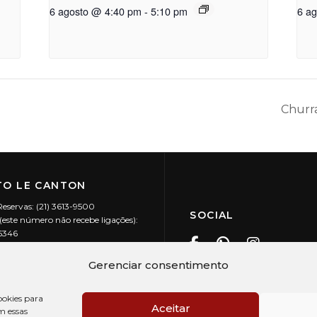
6 agosto @ 4:40 pm
-
5:10 pm
6 a
Churr
O LE CANTON
Reservas: (21) 3613-9500
SOCIAL
este número não recebe ligações):
-5346
ecanton.com.br
Teresópolis / RJ
Gerenciar consentimento
20.394/0001-88
okies para
Aceitar
m essas