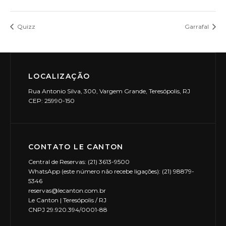
Quizz
Garrafal
LOCALIZAÇÃO
Rua Antonio Silva, 300, Vargem Grande, Teresópolis, RJ
CEP: 25990-150
CONTATO LE CANTON
Central de Reservas: (21) 3613-9500
WhatsApp (este número não recebe ligações): (21) 98879-
5346
reservas@lecanton.com.br
Le Canton | Teresópolis / RJ
CNPJ 29.920.394/0001-88