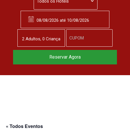
2
Adulto
s
,
0
Criança
Reservar Agora
« Todos Eventos