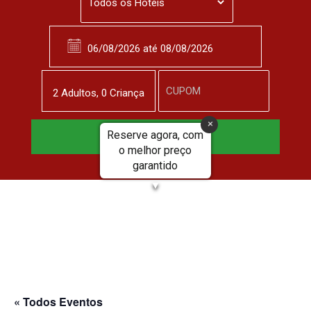
2
Adulto
s
,
0
Criança
Reserve agora, com
Reservar Agora
o melhor preço
garantido
▼
« Todos Eventos