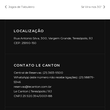
Jogos de Tabuleiro
Se Vira nos 30′
LOCALIZAÇÃO
Rua Antonio Silva, 300, Vargem Grande, Teresópolis, RJ
CEP: 25990-150
CONTATO LE CANTON
Central de Reservas: (21) 3613-9500
WhatsApp (este número não recebe ligações): (21) 98879-
5346
reservas@lecanton.com.br
Le Canton | Teresópolis / RJ
CNPJ 29.920.394/0001-88