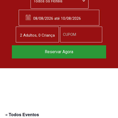
2
Adulto
s
,
0
Criança
Reserve agora, com
Reservar Agora
o melhor preço
garantido
▼
« Todos Eventos