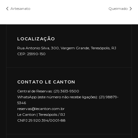
Artesanato
Queimado
LOCALIZAÇÃO
Rua Antonio Silva, 300, Vargem Grande, Teresópolis, RJ
CEP: 25990-150
CONTATO LE CANTON
Central de Reservas: (21) 3613-9500
WhatsApp (este número não recebe ligações): (21) 98879-
5346
reservas@lecanton.com.br
Le Canton | Teresópolis / RJ
CNPJ 29.920.394/0001-88