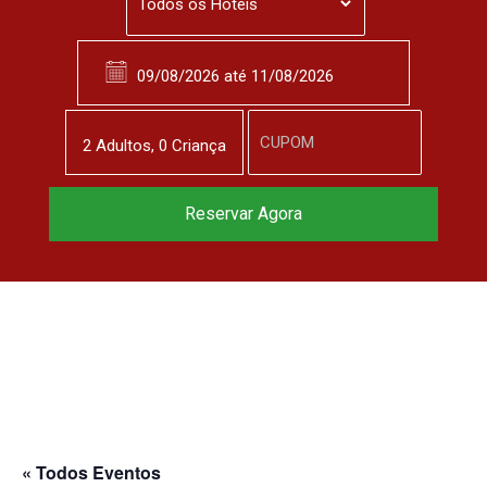
2
Adulto
s
,
0
Criança
Reserve agora, com
Reservar Agora
o melhor preço
garantido
▼
« Todos Eventos