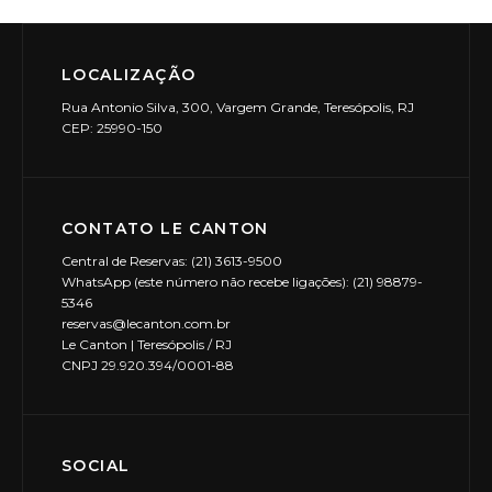
LOCALIZAÇÃO
Rua Antonio Silva, 300, Vargem Grande, Teresópolis, RJ
CEP: 25990-150
CONTATO LE CANTON
Central de Reservas: (21) 3613-9500
WhatsApp (este número não recebe ligações): (21) 98879-
5346
reservas@lecanton.com.br
Le Canton | Teresópolis / RJ
CNPJ 29.920.394/0001-88
SOCIAL