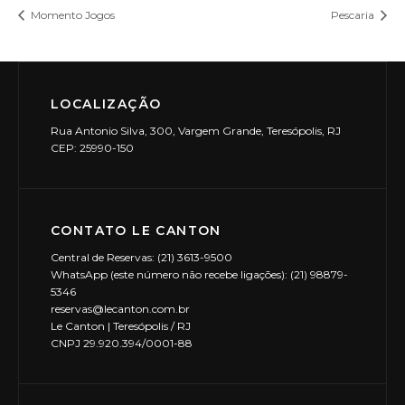
Momento Jogos
Pescaria
LOCALIZAÇÃO
Rua Antonio Silva, 300, Vargem Grande, Teresópolis, RJ
CEP: 25990-150
CONTATO LE CANTON
Central de Reservas: (21) 3613-9500
WhatsApp (este número não recebe ligações): (21) 98879-
5346
reservas@lecanton.com.br
Le Canton | Teresópolis / RJ
CNPJ 29.920.394/0001-88