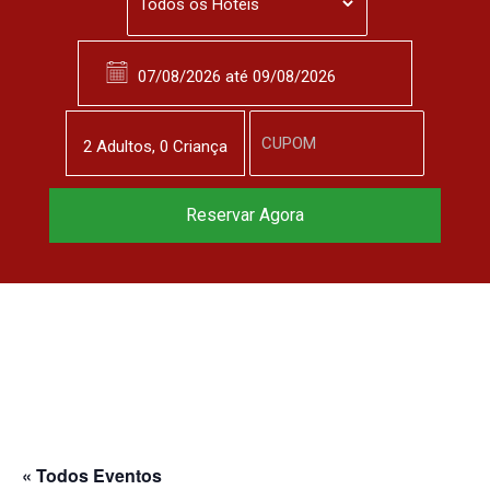
2
Adulto
s
,
0
Criança
Reservar Agora
« Todos Eventos