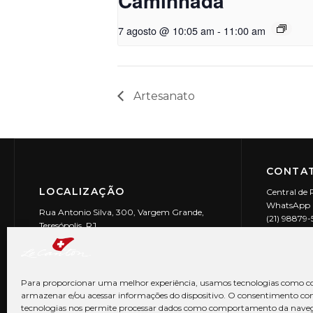
Caminhada
7 agosto @ 10:05 am
-
11:00 am
Artesanato
CONTAT
LOCALIZAÇÃO
Central de 
WhatsApp (
Rua Antonio Silva, 300, Vargem Grande,
(21) 98879
Teresópolis, RJ
reservas@l
CEP: 25990-150
Le Canton | 
CNPJ 29.9
Para proporcionar uma melhor experiência, usamos tecnologias como co
armazenar e/ou acessar informações do dispositivo. O consentimento co
tecnologias nos permite processar dados como comportamento da nave