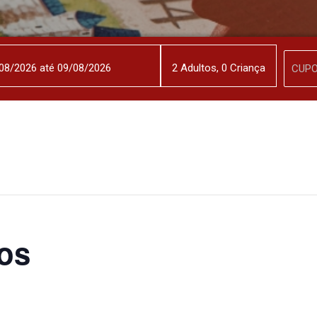
2
Adulto
s
,
0
Criança
os