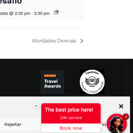
esafio
gosto @ 2:30 pm
-
3:30 pm
Atividades Diversas
×
The best price here!
1
24h service
Rejeitar
Ver preferências
Book now