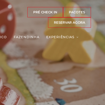
PRÉ CHECK IN
PACOTES
RESERVAR AGORA
ICO
FAZENDINHA
EXPERIÊNCIAS
os
Reserve agora, com
o melhor preço