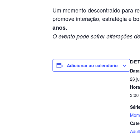
Um momento descontraído para reun
promove interação, estratégia e boa
anos.
O evento pode sofrer alterações de
DE
Adicionar ao calendário
Data
26 ju
Hora
3:00
Séri
Mome
Cate
Adul