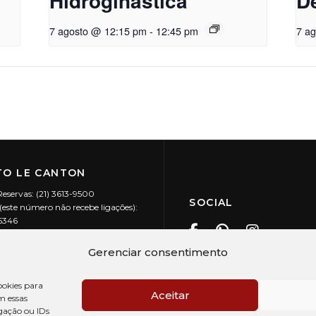
Hidroginástica
D
7 agosto @ 12:15 pm
-
12:45 pm
7 a
O LE CANTON
Reservas: (21) 3613-9500
SOCIAL
este número não recebe ligações):
-5346
ecanton.com.br
Teresópolis / RJ
Gerenciar consentimento
20.394/0001-88
okies para
Aceitar
m essas
gação ou IDs