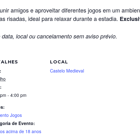
ir amigos e aproveitar diferentes jogos em um ambiente
s risadas, ideal para relaxar durante a estadia.
Exclusi
 data, local ou cancelamento sem aviso prévio.
TALHES
LOCAL
:
Castelo Medieval
lho
:
 pm - 4:00 pm
es:
nto Jogos
goria de Evento:
tos acima de 18 anos