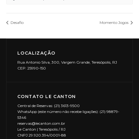
Desafio
Momento Jogos
LOCALIZAÇÃO
Rua Antonio Silva, 300, Vargem Grande, Teresópolis, RJ
CEP: 25990-150
CONTATO LE CANTON
Central de Reservas: (21) 3613-9500
WhatsApp (este número não recebe ligações): (21) 98879-
5346
reservas@lecanton.com.br
Le Canton | Teresópolis / RJ
CNPJ 29.920.394/0001-88