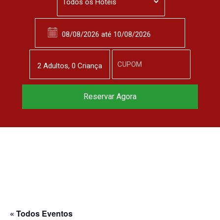
2
Adulto
s
,
0
Criança
Reservar Agora
« Todos Eventos