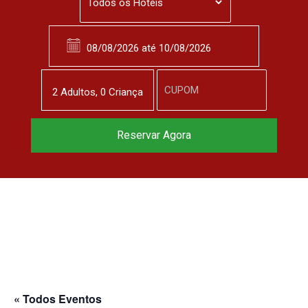
2
Adulto
s
,
0
Criança
Reserve agora, com
Reservar Agora
o melhor preço
garantido
▼
« Todos Eventos