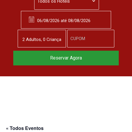
2
Adulto
s
,
0
Criança
Reservar Agora
« Todos Eventos