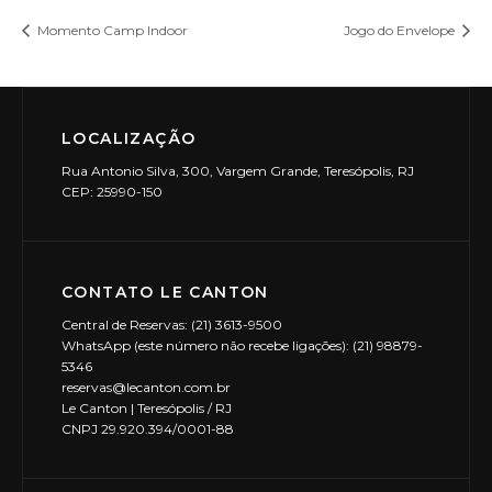
Momento Camp Indoor
Jogo do Envelope
LOCALIZAÇÃO
Rua Antonio Silva, 300, Vargem Grande, Teresópolis, RJ
CEP: 25990-150
CONTATO LE CANTON
Central de Reservas: (21) 3613-9500
WhatsApp (este número não recebe ligações): (21) 98879-
5346
reservas@lecanton.com.br
Le Canton | Teresópolis / RJ
CNPJ 29.920.394/0001-88