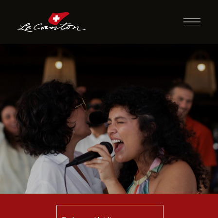
Karaokê