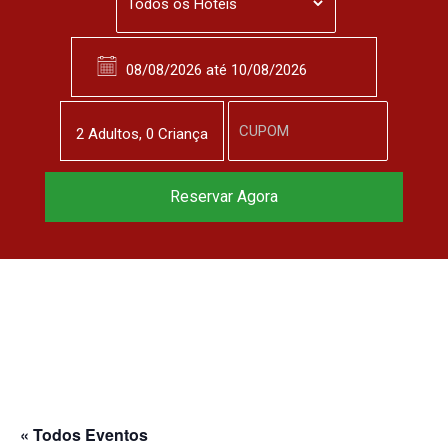
2
Adulto
s
,
0
Criança
Reserve agora, com
Reservar Agora
o melhor preço
garantido
▼
« Todos Eventos