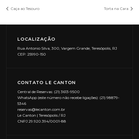
Caça ao Tesouro
Torta na Cara
LOCALIZAÇÃO
Rua Antonio Silva, 300, Vargem Grande, Teresópolis, RJ
CEP: 25990-150
CONTATO LE CANTON
Central de Reservas: (21) 3613-9500
WhatsApp (este número não recebe ligações): (21) 98879-
5346
reservas@lecanton.com.br
Le Canton | Teresópolis / RJ
CNPJ 29.920.394/0001-88